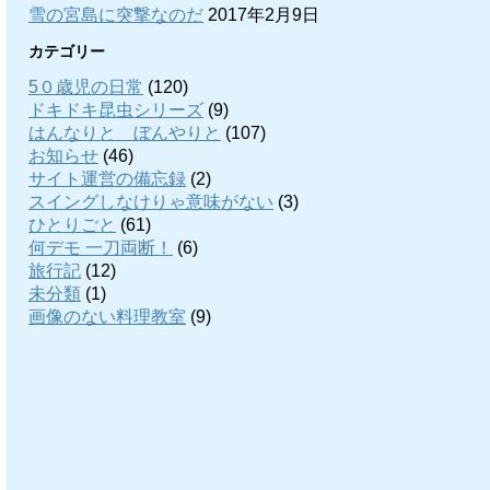
雪の宮島に突撃なのだ
2017年2月9日
カテゴリー
5０歳児の日常
(120)
ドキドキ昆虫シリーズ
(9)
はんなりと ぼんやりと
(107)
お知らせ
(46)
サイト運営の備忘録
(2)
スイングしなけりゃ意味がない
(3)
ひとりごと
(61)
何デモ 一刀両断！
(6)
旅行記
(12)
未分類
(1)
画像のない料理教室
(9)