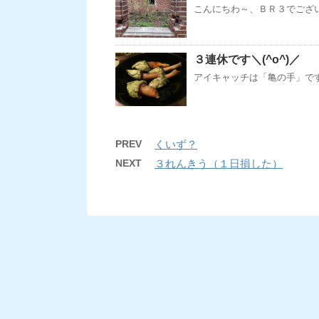
こんにちわ～、ＢＲ３でござい
３連休です＼(^o^)／
アイキャッチは「亀の手」です
PREV
くいず？
NEXT
３れんきう（１日損した）