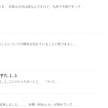
す。 広島も今日は雨なんですけど、九州で大雨ですって …
)ゞ
、このことについての報告を忘れていることに気づきまし …
_(._.)_
.)_ こにゃにゃちわ～(..)_ 「ついに …
起床しました。。。 水槽（60せんち）が割れていて、 …