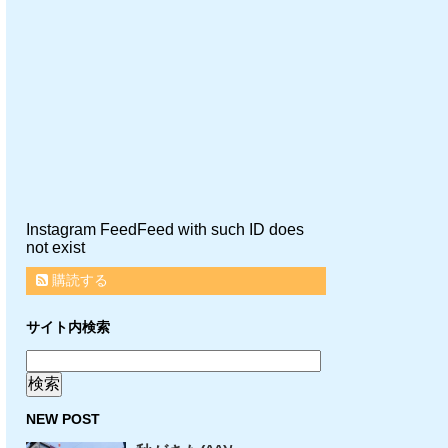
Instagram FeedFeed with such ID does
not exist
購読する
サイト内検索
NEW POST