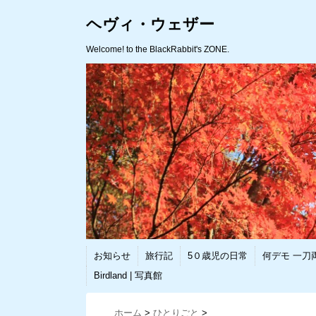
ヘヴィ・ウェザー
Welcome! to the BlackRabbit's ZONE.
お知らせ
旅行記
5０歳児の日常
何デモ 一刀
Birdland | 写真館
ホーム
>
ひとりごと
>