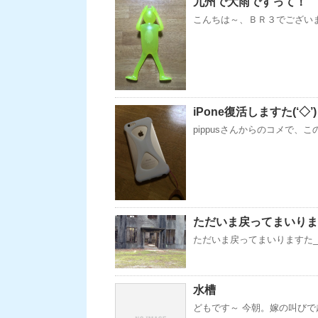
九州で大雨ですって！
こんちは～、ＢＲ３でございま
iPone復活しますた(‘◇’
pippusさんからのコメで
ただいま戻ってまいりますた
ただいま戻ってまいりますた_(._
水槽
どもです～ 今朝。嫁の叫びで