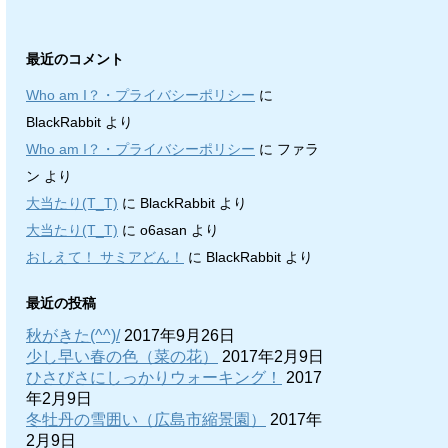
最近のコメント
Who am I？・プライバシーポリシー
に
BlackRabbit
より
Who am I？・プライバシーポリシー
に
ファラ
ン
より
大当たり(T_T)
に
BlackRabbit
より
大当たり(T_T)
に
o6asan
より
おしえて！ サミアどん！
に
BlackRabbit
より
最近の投稿
秋がきた(^^)/
2017年9月26日
少し早い春の色（菜の花）
2017年2月9日
ひさびさにしっかりウォーキング！
2017
年2月9日
冬牡丹の雪囲い（広島市縮景園）
2017年
2月9日