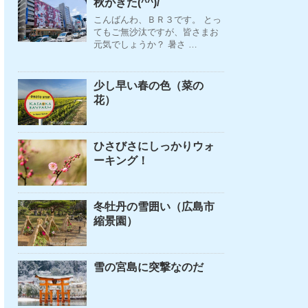
秋がきた(^^)/
こんばんわ、ＢＲ３です。 とっ
てもご無沙汰ですが、皆さまお
元気でしょうか？ 暑さ …
少し早い春の色（菜の
花）
ひさびさにしっかりウォ
ーキング！
冬牡丹の雪囲い（広島市
縮景園）
雪の宮島に突撃なのだ