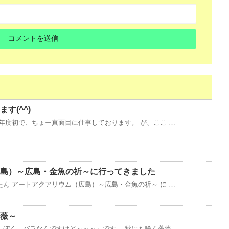
す(^^)
年度初で、ちょー真面目に仕事しております。 が、ここ …
島）～広島・金魚の祈～に行ってきました
ん アートアクアリウム（広島）～広島・金魚の祈～ に …
薇～
ぼく、バラなんですけど～～～」です。 秋にも咲く薔薇 …