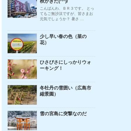
秋がきた(^^)/
こんばんわ、ＢＲ３です。 とっ
てもご無沙汰ですが、皆さまお
元気でしょうか？ 暑さ …
少し早い春の色（菜の
花）
ひさびさにしっかりウォ
ーキング！
冬牡丹の雪囲い（広島市
縮景園）
雪の宮島に突撃なのだ