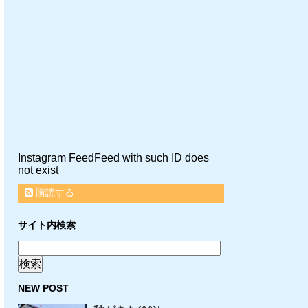
Instagram FeedFeed with such ID does
not exist
購読する
サイト内検索
NEW POST