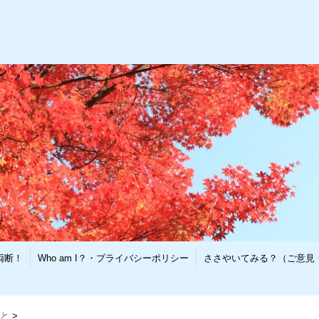
両断！
Who am I？・プライバシーポリシー
ささやいてみる？（ご意見
と
>