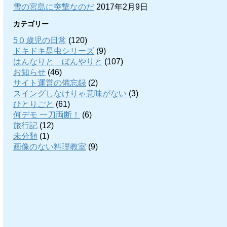
雪の宮島に突撃なのだ
2017年2月9日
カテゴリー
5０歳児の日常
(120)
ドキドキ昆虫シリーズ
(9)
はんなりと ぼんやりと
(107)
お知らせ
(46)
サイト運営の備忘録
(2)
スイングしなけりゃ意味がない
(3)
ひとりごと
(61)
何デモ 一刀両断！
(6)
旅行記
(12)
未分類
(1)
画像のない料理教室
(9)