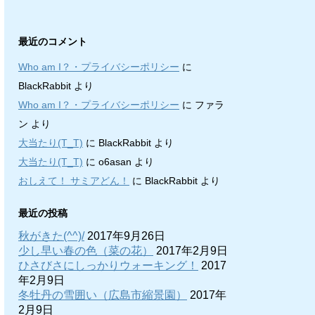
最近のコメント
Who am I？・プライバシーポリシー
に
BlackRabbit
より
Who am I？・プライバシーポリシー
に
ファラ
ン
より
大当たり(T_T)
に
BlackRabbit
より
大当たり(T_T)
に
o6asan
より
おしえて！ サミアどん！
に
BlackRabbit
より
最近の投稿
秋がきた(^^)/
2017年9月26日
少し早い春の色（菜の花）
2017年2月9日
ひさびさにしっかりウォーキング！
2017
年2月9日
冬牡丹の雪囲い（広島市縮景園）
2017年
2月9日