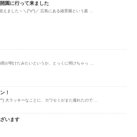
開園に行って来ました
えました～＼(^o^)／ 広島にある縮景園という庭 …
m 梅雨が明けたみたいというか、とっくに明けちゃっ …
ン！
^^) 大ラッキーなことに、カワセミがまた撮れたので …
ざいます