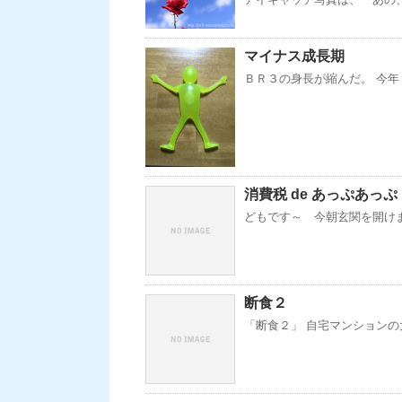
マイナス成長期
ＢＲ３の身長が縮んだ。 今年
消費税 de あっぷあっぷ
どもです～ 今朝玄関を開けま
断食２
「断食２」 自宅マンションの