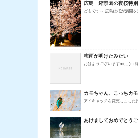
広島 縮景園の夜桜特別
どもです～ 広島は桜が満開を迎
梅雨が明けたみたい
おはようございますm(._.)
カモちゃん、こっちカモ
アイキャッチを変更しました(
あけましておめでとうご