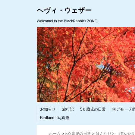
ヘヴィ・ウェザー
Welcome! to the BlackRabbit's ZONE.
お知らせ
旅行記
5０歳児の日常
何デモ 一刀
Birdland | 写真館
ホーム
>
5０歳児の日常
>
はんなりと ぼんやり