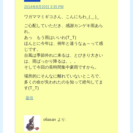
2014年8月20日 3:35 PM
ワガママミギコさん、こんにちわ_(._.)_
ご心配していただき、感謝カンゲキ雨あら
れ。
あっ もう雨はいいわ(T_T)
ほんとに今年は、例年と違うなぁ～って感
じです。
台風は季節外れに来るは、とびきり大きい
は、雨ばっかり降るは。。。
そして今回の長時間集中豪雨ですから。
場所的にそんなに離れていないところで、
多くの命が失われたのを知って絶句してま
す(T_T)
返信
o6asan
より: