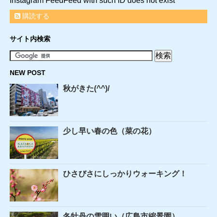
Instagram FeedFeed with such ID does not exist
購読する
サイト内検索
NEW POST
秋がきた(^^)/
少し早い春の色（菜の花）
ひさびさにしっかりウォーキング！
冬牡丹の雪囲い（広島市縮景園）