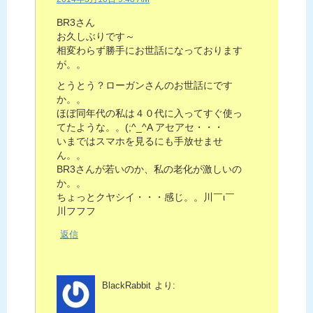
BR3さん
お久しぶりです～
相変わらず勝手にお世話になっております
が。。
とうとう？ローガンさんのお世話にです
か。。
ほぼ同年代の私は４０代に入ってすぐ使っ
てたような。。(;^_^A アセアセ・・・
いまではスマホを見るにも手放せませ
ん。。
BR3さんが若いのか、私の老化が激しいの
か。。
ちょっとクヤシイ・・・感じ。。川￣ι￣
川フフフ
返信
BlackRabbit
より: