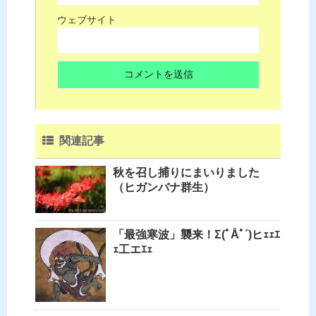
ウェブサイト
関連記事
秋を召し捕りにまいりました
（ヒガンバナ群生）
「最強寒波」襲来！Σ(ﾟÅﾟ´)ヒｪｪｴ
ｪ工エｴｪ