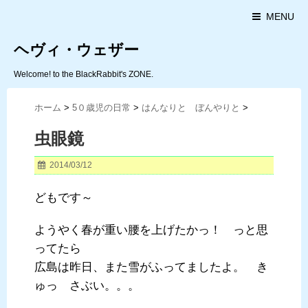
MENU
ヘヴィ・ウェザー
Welcome! to the BlackRabbit's ZONE.
ホーム
>
5０歳児の日常
>
はんなりと ぼんやりと
>
虫眼鏡
2014/03/12
どもです～
ようやく春が重い腰を上げたかっ！ っと思
ってたら
広島は昨日、また雪がふってましたよ。 き
ゅっ さぶい。。。